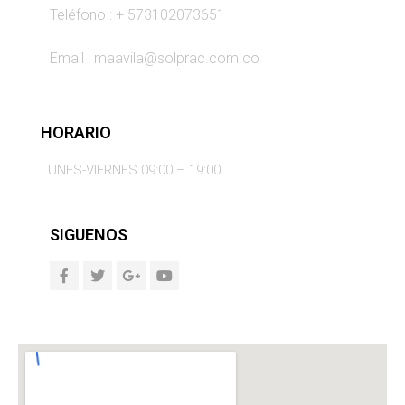
Teléfono : + 573102073651
Email : maavila@solprac.com.co
HORARIO
LUNES-VIERNES 09:00 – 19:00
SIGUENOS