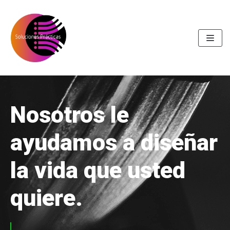
Skip
to
content
Nosotros le
ayudamos a diseñar
la vida que usted
quiere.